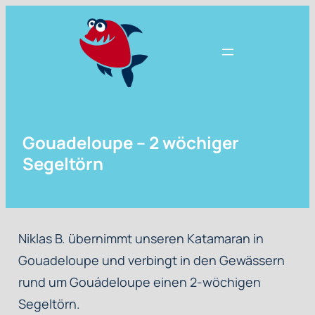
Zum
Inhalt
springen
Gouadeloupe – 2 wöchiger
Segeltörn
Niklas B. übernimmt unseren Katamaran in
Gouadeloupe und verbingt in den Gewässern
rund um Gouádeloupe einen 2-wöchigen
Segeltörn.