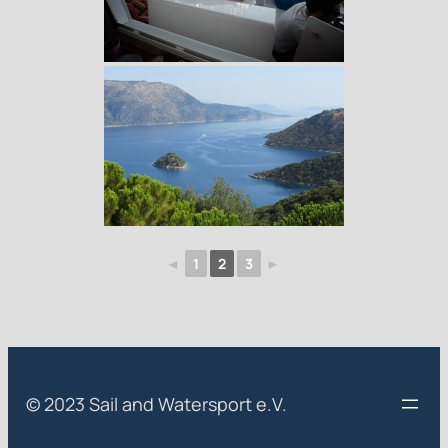
◄
1
2
3
►
© 2023 Sail and Watersport e.V.